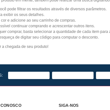
e produto em mente, também pode realizar uma busca digitando
cê pode filtrar os resultados através de diversos parâmetros.
a exibir os seus detalhes.
cor e adicione ao seu carrinho de compras.
ssível continuar comprando e acrescentar outros itens.
uer comprar, basta selecionar a quantidade de cada item para a
squeça de digitar seu código para computar o desconto.
ar a chegada de seu produto!
S:
 CONOSCO
SIGA-NOS